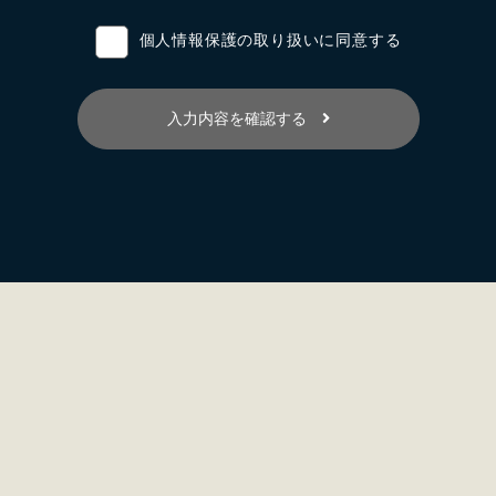
る際に入手した個人情報は、正確な状態に保ち、不正アクセス、紛失・
個人情報保護の取り扱いに同意する
る場合は、委託者が個人情報を入手した際、本人の同意を得た上で、適
入力内容を確認する
及びその他の規範を遵守し、本方針の継続的改善に努めます。
わせには、妥当な範囲において、すみやかな対応に努めます。 このペー
：043-497-5641
】までお問い合わせください。